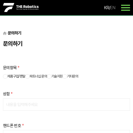
KR
/
EN
문의하기
문의하기
문의항목
*
제품구입/렌탈
파트너십 문의
기술지원
기타문의
성함
*
핸드폰 번호
*